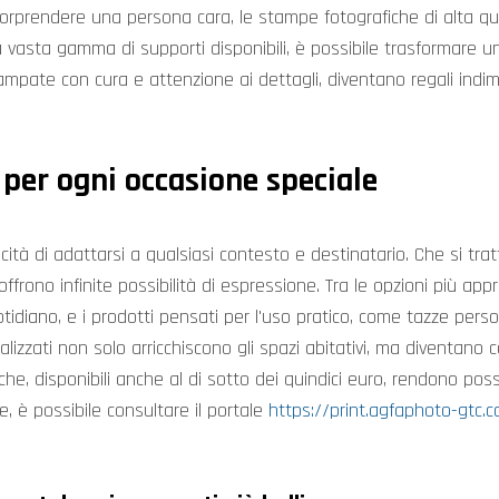
sorprendere una persona cara, le stampe fotografiche di alta q
a vasta gamma di supporti disponibili, è possibile trasformare un
mpate con cura e attenzione ai dettagli, diventano regali indim
 per ogni occasione speciale
cità di adattarsi a qualsiasi contesto e destinatario. Che si trat
frono infinite possibilità di espressione. Tra le opzioni più app
otidiano, e i prodotti pensati per l'uso pratico, come tazze pers
nalizzati non solo arricchiscono gli spazi abitativi, ma diventa
che, disponibili anche al di sotto dei quindici euro, rendono possi
ve, è possibile consultare il portale
https://print.agfaphoto-gtc.c