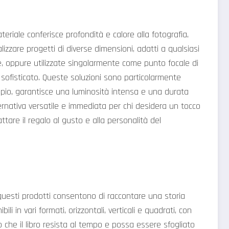
riale conferisce profondità e calore alla fotografia,
lizzare progetti di diverse dimensioni, adatti a qualsiasi
e, oppure utilizzate singolarmente come punto focale di
e sofisticato. Queste soluzioni sono particolarmente
sempio, garantisce una luminosità intensa e una durata
ernativa versatile e immediata per chi desidera un tocco
ttare il regalo al gusto e alla personalità del
e, questi prodotti consentono di raccontare una storia
 in vari formati, orizzontali, verticali e quadrati, con
no che il libro resista al tempo e possa essere sfogliato