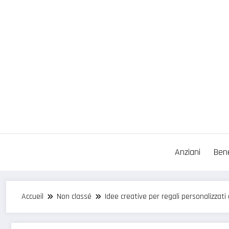
Aller
au
contenu
Anziani
Ben
Accueil
Non classé
Idee creative per regali personalizzati