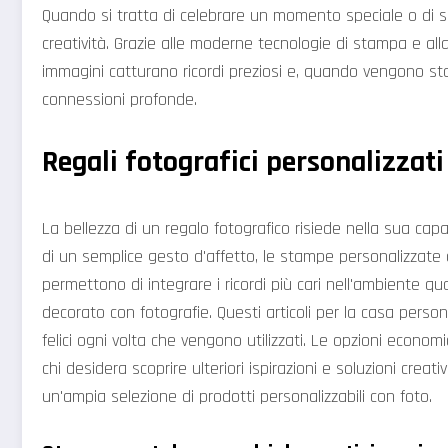
Quando si tratta di celebrare un momento speciale o di 
creatività. Grazie alle moderne tecnologie di stampa e all
immagini catturano ricordi preziosi e, quando vengono sta
connessioni profonde.
Regali fotografici personalizzati
La bellezza di un regalo fotografico risiede nella sua capa
di un semplice gesto d'affetto, le stampe personalizzate of
permettono di integrare i ricordi più cari nell'ambiente qu
decorato con fotografie. Questi articoli per la casa perso
felici ogni volta che vengono utilizzati. Le opzioni economi
chi desidera scoprire ulteriori ispirazioni e soluzioni creati
un'ampia selezione di prodotti personalizzabili con foto.