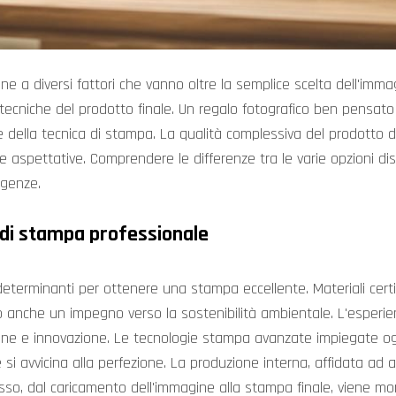
ne a diversi fattori che vanno oltre la semplice scelta dell'imm
 tecniche del prodotto finale. Un regalo fotografico ben pensato 
e della tecnica di stampa. La qualità complessiva del prodotto di
e aspettative. Comprendere le differenze tra le varie opzioni dis
igenze.
e di stampa professionale
determinanti per ottenere una stampa eccellente. Materiali certif
no anche un impegno verso la sostenibilità ambientale. L'esperie
ione e innovazione. Le tecnologie stampa avanzate impiegate ogg
si avvicina alla perfezione. La produzione interna, affidata ad art
so, dal caricamento dell'immagine alla stampa finale, viene monito