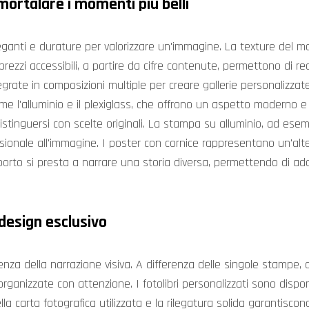
mortalare i momenti più belli
nti e durature per valorizzare un'immagine. La texture del mate
ezzi accessibili, a partire da cifre contenute, permettono di rea
rate in composizioni multiple per creare gallerie personalizzat
come l'alluminio e il plexiglass, che offrono un aspetto moderno 
e distinguersi con scelte originali. La stampa su alluminio, ad e
nsionale all'immagine. I poster con cornice rappresentano un'alt
pporto si presta a narrare una storia diversa, permettendo di ada
 design esclusivo
'essenza della narrazione visiva. A differenza delle singole stamp
izzate con attenzione. I fotolibri personalizzati sono disponibili
lla carta fotografica utilizzata e la rilegatura solida garantisco