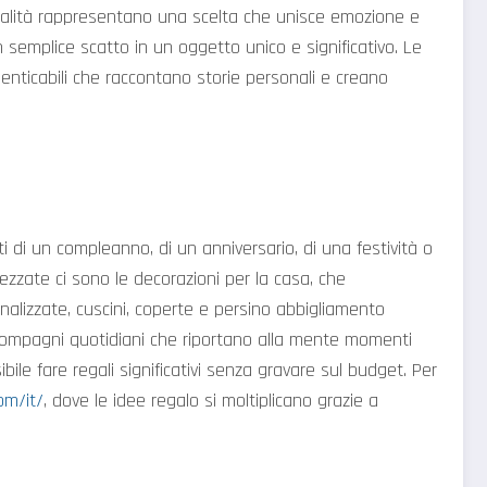
ualità rappresentano una scelta che unisce emozione e
 semplice scatto in un oggetto unico e significativo. Le
enticabili che raccontano storie personali e creano
ti di un compleanno, di un anniversario, di una festività o
rezzate ci sono le decorazioni per la casa, che
onalizzate, cuscini, coperte e persino abbigliamento
no compagni quotidiani che riportano alla mente momenti
bile fare regali significativi senza gravare sul budget. Per
om/it/
, dove le idee regalo si moltiplicano grazie a