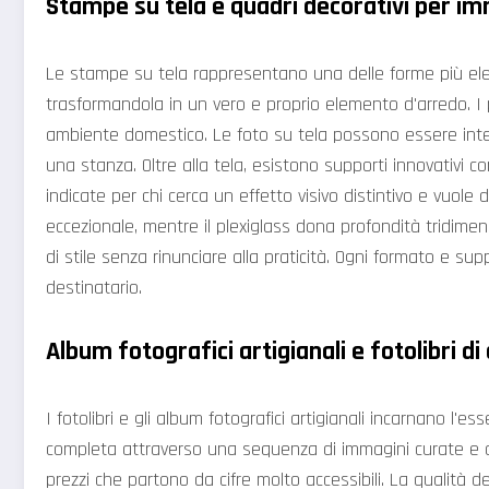
Stampe su tela e quadri decorativi per im
Le stampe su tela rappresentano una delle forme più elega
trasformandola in un vero e proprio elemento d'arredo. I pr
ambiente domestico. Le foto su tela possono essere integ
una stanza. Oltre alla tela, esistono supporti innovativi 
indicate per chi cerca un effetto visivo distintivo e vuol
eccezionale, mentre il plexiglass dona profondità tridime
di stile senza rinunciare alla praticità. Ogni formato e su
destinatario.
Album fotografici artigianali e fotolibri di
I fotolibri e gli album fotografici artigianali incarnano l
completa attraverso una sequenza di immagini curate e organ
prezzi che partono da cifre molto accessibili. La qualità de