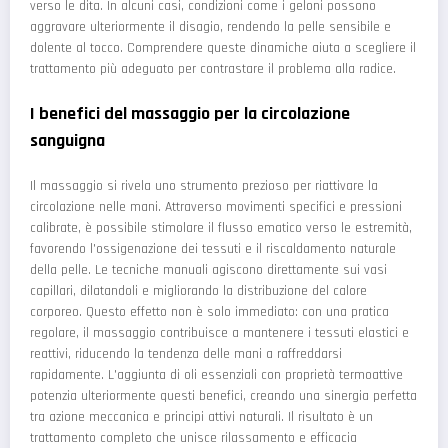
verso le dita. In alcuni casi, condizioni come i geloni possono
aggravare ulteriormente il disagio, rendendo la pelle sensibile e
dolente al tocco. Comprendere queste dinamiche aiuta a scegliere il
trattamento più adeguato per contrastare il problema alla radice.
I benefici del massaggio per la circolazione
sanguigna
Il massaggio si rivela uno strumento prezioso per riattivare la
circolazione nelle mani. Attraverso movimenti specifici e pressioni
calibrate, è possibile stimolare il flusso ematico verso le estremità,
favorendo l'ossigenazione dei tessuti e il riscaldamento naturale
della pelle. Le tecniche manuali agiscono direttamente sui vasi
capillari, dilatandoli e migliorando la distribuzione del calore
corporeo. Questo effetto non è solo immediato: con una pratica
regolare, il massaggio contribuisce a mantenere i tessuti elastici e
reattivi, riducendo la tendenza delle mani a raffreddarsi
rapidamente. L'aggiunta di oli essenziali con proprietà termoattive
potenzia ulteriormente questi benefici, creando una sinergia perfetta
tra azione meccanica e principi attivi naturali. Il risultato è un
trattamento completo che unisce rilassamento e efficacia