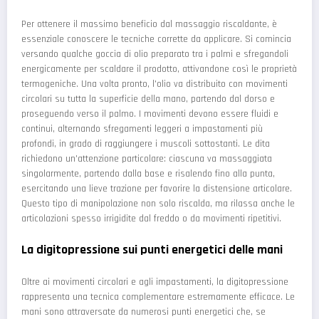
Per ottenere il massimo beneficio dal massaggio riscaldante, è
essenziale conoscere le tecniche corrette da applicare. Si comincia
versando qualche goccia di olio preparato tra i palmi e sfregandoli
energicamente per scaldare il prodotto, attivandone così le proprietà
termogeniche. Una volta pronto, l'olio va distribuito con movimenti
circolari su tutta la superficie della mano, partendo dal dorso e
proseguendo verso il palmo. I movimenti devono essere fluidi e
continui, alternando sfregamenti leggeri a impastamenti più
profondi, in grado di raggiungere i muscoli sottostanti. Le dita
richiedono un'attenzione particolare: ciascuna va massaggiata
singolarmente, partendo dalla base e risalendo fino alla punta,
esercitando una lieve trazione per favorire la distensione articolare.
Questo tipo di manipolazione non solo riscalda, ma rilassa anche le
articolazioni spesso irrigidite dal freddo o da movimenti ripetitivi.
La digitopressione sui punti energetici delle mani
Oltre ai movimenti circolari e agli impastamenti, la digitopressione
rappresenta una tecnica complementare estremamente efficace. Le
mani sono attraversate da numerosi punti energetici che, se