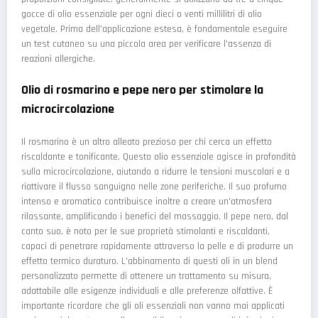
gocce di olio essenziale per ogni dieci o venti millilitri di olio
vegetale. Prima dell'applicazione estesa, è fondamentale eseguire
un test cutaneo su una piccola area per verificare l'assenza di
reazioni allergiche.
Olio di rosmarino e pepe nero per stimolare la
microcircolazione
Il rosmarino è un altro alleato prezioso per chi cerca un effetto
riscaldante e tonificante. Questo olio essenziale agisce in profondità
sulla microcircolazione, aiutando a ridurre le tensioni muscolari e a
riattivare il flusso sanguigno nelle zone periferiche. Il suo profumo
intenso e aromatico contribuisce inoltre a creare un'atmosfera
rilassante, amplificando i benefici del massaggio. Il pepe nero, dal
canto suo, è noto per le sue proprietà stimolanti e riscaldanti,
capaci di penetrare rapidamente attraverso la pelle e di produrre un
effetto termico duraturo. L'abbinamento di questi oli in un blend
personalizzato permette di ottenere un trattamento su misura,
adattabile alle esigenze individuali e alle preferenze olfattive. È
importante ricordare che gli oli essenziali non vanno mai applicati