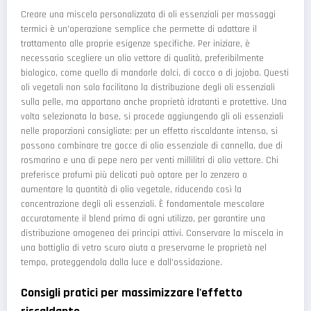
Creare una miscela personalizzata di oli essenziali per massaggi
termici è un'operazione semplice che permette di adattare il
trattamento alle proprie esigenze specifiche. Per iniziare, è
necessario scegliere un olio vettore di qualità, preferibilmente
biologico, come quello di mandorle dolci, di cocco o di jojoba. Questi
oli vegetali non solo facilitano la distribuzione degli oli essenziali
sulla pelle, ma apportano anche proprietà idratanti e protettive. Una
volta selezionata la base, si procede aggiungendo gli oli essenziali
nelle proporzioni consigliate: per un effetto riscaldante intenso, si
possono combinare tre gocce di olio essenziale di cannella, due di
rosmarino e una di pepe nero per venti millilitri di olio vettore. Chi
preferisce profumi più delicati può optare per lo zenzero o
aumentare la quantità di olio vegetale, riducendo così la
concentrazione degli oli essenziali. È fondamentale mescolare
accuratamente il blend prima di ogni utilizzo, per garantire una
distribuzione omogenea dei principi attivi. Conservare la miscela in
una bottiglia di vetro scuro aiuta a preservarne le proprietà nel
tempo, proteggendola dalla luce e dall'ossidazione.
Consigli pratici per massimizzare l'effetto