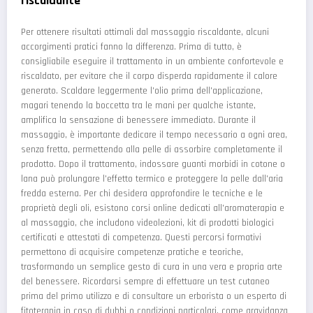
riscaldante
Per ottenere risultati ottimali dal massaggio riscaldante, alcuni
accorgimenti pratici fanno la differenza. Prima di tutto, è
consigliabile eseguire il trattamento in un ambiente confortevole e
riscaldato, per evitare che il corpo disperda rapidamente il calore
generato. Scaldare leggermente l'olio prima dell'applicazione,
magari tenendo la boccetta tra le mani per qualche istante,
amplifica la sensazione di benessere immediato. Durante il
massaggio, è importante dedicare il tempo necessario a ogni area,
senza fretta, permettendo alla pelle di assorbire completamente il
prodotto. Dopo il trattamento, indossare guanti morbidi in cotone o
lana può prolungare l'effetto termico e proteggere la pelle dall'aria
fredda esterna. Per chi desidera approfondire le tecniche e le
proprietà degli oli, esistono corsi online dedicati all'aromaterapia e
al massaggio, che includono videolezioni, kit di prodotti biologici
certificati e attestati di competenza. Questi percorsi formativi
permettono di acquisire competenze pratiche e teoriche,
trasformando un semplice gesto di cura in una vera e propria arte
del benessere. Ricordarsi sempre di effettuare un test cutaneo
prima del primo utilizzo e di consultare un erborista o un esperto di
fitoterapia in caso di dubbi o condizioni particolari, come gravidanza