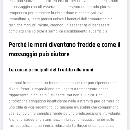
esistono soluzioni naturali ed efficaci per ritrovare calore e comfort:
il massaggio con oli essenziali rappresenta un metodo piacevole e
terapeutico per stimolare la circolazione e donare sollievo
immediato. Questa pratica unisce i benefici dell'aromaterapia a
tecniche manuali mirate, creando un'esperienza di benessere
completa che va oltre il semplice riscaldamento superficiale.
Perché le mani diventano fredde e come il
massaggio può aiutare
Le cause principali del freddo alle mani
Le mani fredde sono un fenomeno comune che può dipendere da
diversi fattori. L'esposizione prolungata a temperature basse
rappresenta la causa più evidente, ma non è l'unica. Una
circolazione sanguigna insufficiente nelle estremità può derivare da
uno stile di vita sedentario, da tensioni muscolari che comprimono i
vasi sanguigni o semplicemente da una predisposizione individuale.
Anche lo stress e la stanchezza influiscono negativamente sulla
microcircolazione periferica, riducendo l'afflusso di sangue caldo