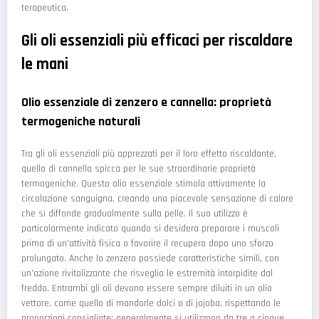
terapeutica.
Gli oli essenziali più efficaci per riscaldare
le mani
Olio essenziale di zenzero e cannella: proprietà
termogeniche naturali
Tra gli oli essenziali più apprezzati per il loro effetto riscaldante,
quello di cannella spicca per le sue straordinarie proprietà
termogeniche. Questo olio essenziale stimola attivamente la
circolazione sanguigna, creando una piacevole sensazione di calore
che si diffonde gradualmente sulla pelle. Il suo utilizzo è
particolarmente indicato quando si desidera preparare i muscoli
prima di un'attività fisica o favorire il recupero dopo uno sforzo
prolungato. Anche lo zenzero possiede caratteristiche simili, con
un'azione rivitalizzante che risveglia le estremità intorpidite dal
freddo. Entrambi gli oli devono essere sempre diluiti in un olio
vettore, come quello di mandorle dolci o di jojoba, rispettando le
proporzioni consigliate: generalmente si utilizzano da tre a cinque