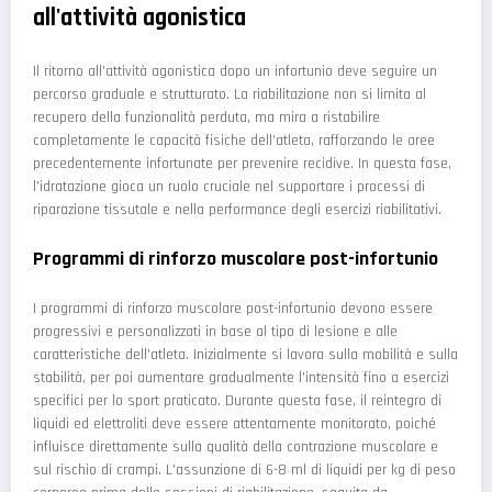
all'attività agonistica
Il ritorno all'attività agonistica dopo un infortunio deve seguire un
percorso graduale e strutturato. La riabilitazione non si limita al
recupero della funzionalità perduta, ma mira a ristabilire
completamente le capacità fisiche dell'atleta, rafforzando le aree
precedentemente infortunate per prevenire recidive. In questa fase,
l'idratazione gioca un ruolo cruciale nel supportare i processi di
riparazione tissutale e nella performance degli esercizi riabilitativi.
Programmi di rinforzo muscolare post-infortunio
I programmi di rinforzo muscolare post-infortunio devono essere
progressivi e personalizzati in base al tipo di lesione e alle
caratteristiche dell'atleta. Inizialmente si lavora sulla mobilità e sulla
stabilità, per poi aumentare gradualmente l'intensità fino a esercizi
specifici per lo sport praticato. Durante questa fase, il reintegro di
liquidi ed elettroliti deve essere attentamente monitorato, poiché
influisce direttamente sulla qualità della contrazione muscolare e
sul rischio di crampi. L'assunzione di 6-8 ml di liquidi per kg di peso