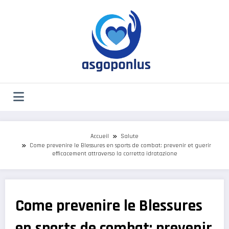
Aller
au
contenu
Accueil
Salute
Come prevenire le Blessures en sports de combat: prevenir et guerir
efficacement attraverso la corretta idratazione
Come prevenire le Blessures
en sports de combat: prevenir