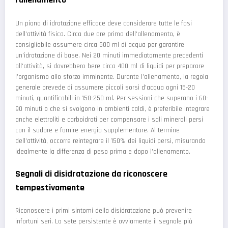
Un piano di idratazione efficace deve considerare tutte le fasi
dell'attività fisica. Circa due ore prima dell'allenamento, è
consigliabile assumere circa 500 ml di acqua per garantire
un'idratazione di base. Nei 20 minuti immediatamente precedenti
all'attività, si dovrebbero bere circa 400 ml di liquidi per preparare
l'organismo allo sforzo imminente. Durante l'allenamento, la regola
generale prevede di assumere piccoli sorsi d'acqua ogni 15-20
minuti, quantificabili in 150-250 ml. Per sessioni che superano i 60-
90 minuti o che si svolgono in ambienti caldi, è preferibile integrare
anche elettroliti e carboidrati per compensare i sali minerali persi
con il sudore e fornire energia supplementare. Al termine
dell'attività, occorre reintegrare il 150% dei liquidi persi, misurando
idealmente la differenza di peso prima e dopo l'allenamento.
Segnali di disidratazione da riconoscere
tempestivamente
Riconoscere i primi sintomi della disidratazione può prevenire
infortuni seri. La sete persistente è ovviamente il segnale più