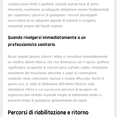
compressione limita il gonfiore. Durante questa fase di primo
intervento, mantenere un'adeguata idratazione rimane fondamentale
per supportare i processi di guarigione. I tessuti danneggiati
necessitano di un adeguato apporto di nutrienti e ossigeno,
trasportati proprio dai liquidi corporei.
Quando rivolgersi immediatamente a un
professionista sanitario
Alcuni segnali devono indurre l'atleta a consultare immediatamente
un medico: dolore intenso che non diminuisce con il riposo, gonfiore
significativo, incapacità di caricare peso sull'arto colpito, limitazione
importante del movimento articolare o segni di commozione
cerebrale come confusione, nausea o visione offuscata. Anche in
questi casi, lo stato di idratazione dell'atleta influisce sulla
valutazione clinica e sul successivo percorso di recupero. Un
organismo ben idratato risponde meglio ai trattamenti medici e
presenta tempi di guarigione generalmente più rapidi.
Percorsi di riabilitazione e ritorno